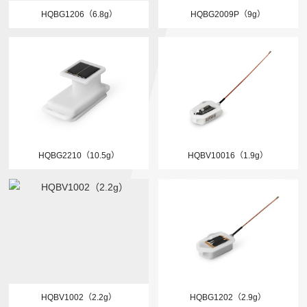
HQBG1206（6.8g）
HQBG2009P（9g）
HQBG2210（10.5g）
HQBV10016（1.9g）
HQBV1002（2.2g）
HQBG1202（2.9g）