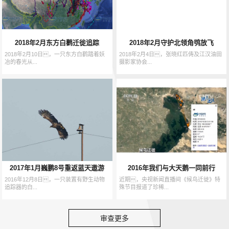
2018年2月东方白鹳迁徙追踪
2018年2月守护北领角鸮放飞
2018年2月10日，一只东方白鹳踏着妖
2018年2月4日，张晓红匹俦及江汉油田
冶的春光从...
摄影家协会...
2017年1月巍鹏8号重返蓝天遨游
2016年我们与大天鹅一同前行
2016年12月8日，一只装置有野生动物
近期，央视新闻直播间《候鸟迁徙》特
追踪器的白...
殊节目报道了珍稀...
审查更多